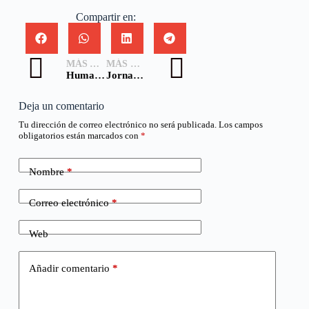
Compartir en:
MÁS ANTIGUA
MÁS NUEVA
Humanidad, Neutralidad e Imparcialidad: Forman parte de nuestros Principios Fundamentales
Jornada llena de emociones en Ceremonia Aniversario de Cruz Roja
Deja un comentario
Tu dirección de correo electrónico no será publicada.
Los campos
obligatorios están marcados con
*
Nombre
*
Correo electrónico
*
Web
Añadir comentario
*