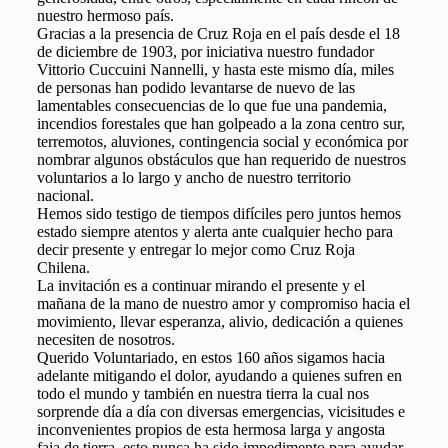
nuestro hermoso país.
Gracias a la presencia de Cruz Roja en el país desde el 18
de diciembre de 1903, por iniciativa nuestro fundador
Vittorio Cuccuini Nannelli, y hasta este mismo día, miles
de personas han podido levantarse de nuevo de las
lamentables consecuencias de lo que fue una pandemia,
incendios forestales que han golpeado a la zona centro sur,
terremotos, aluviones, contingencia social y económica por
nombrar algunos obstáculos que han requerido de nuestros
voluntarios a lo largo y ancho de nuestro territorio
nacional.
Hemos sido testigo de tiempos difíciles pero juntos hemos
estado siempre atentos y alerta ante cualquier hecho para
decir presente y entregar lo mejor como Cruz Roja
Chilena.
La invitación es a continuar mirando el presente y el
mañana de la mano de nuestro amor y compromiso hacia el
movimiento, llevar esperanza, alivio, dedicación a quienes
necesiten de nosotros.
Querido Voluntariado, en estos 160 años sigamos hacia
adelante mitigando el dolor, ayudando a quienes sufren en
todo el mundo y también en nuestra tierra la cual nos
sorprende día a día con diversas emergencias, vicisitudes e
inconvenientes propios de esta hermosa larga y angosta
faja de tierra, esto nunca ha sido impedimento para ayudar