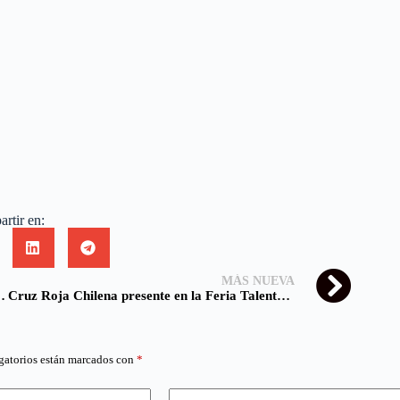
rtir en:
MÁS NUEVA
 intensiva de voluntarios en el norte
Cruz Roja Chilena presente en la Feria Talento Mujer Colina 2025
gatorios están marcados con
*