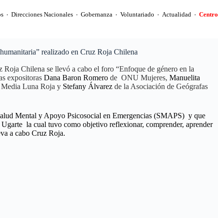
s
Direcciones Nacionales
Gobernanza
Voluntariado
Actualidad
Centro
 humanitaria” realizado en Cruz Roja Chilena
z Roja Chilena se llevó a cabo el foro “Enfoque de género en la
las expositoras
Dana Baron Romero
de ONU Mujeres,
Manuelita
la Media Luna Roja y
Stefany Álvarez
de la Asociación de Geógrafas
e Salud Mental y Apoyo Psicosocial en Emergencias (SMAPS) y que
 Ugarte la cual tuvo como objetivo reflexionar, comprender, aprender
leva a cabo Cruz Roja.