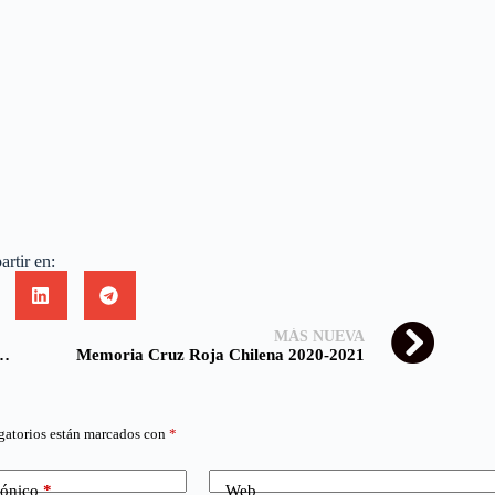
rtir en:
MÁS NUEVA
ó su segunda campaña de donación de sangre
Memoria Cruz Roja Chilena 2020-2021
gatorios están marcados con
*
rónico
*
Web