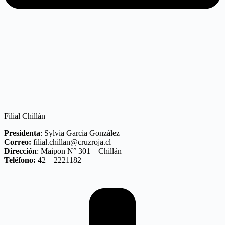
Filial Chillán
Presidenta
: Sylvia Garcia González
Correo:
filial.chillan@cruzroja.cl
Dirección
: Maipon N° 301 – Chillán
Teléfono:
42 – 2221182