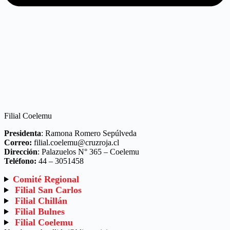
Filial Coelemu
Presidenta
: Ramona Romero Sepúlveda
Correo:
filial.coelemu@cruzroja.cl
Dirección
: Palazuelos N° 365 – Coelemu
Teléfono:
44 – 3051458
Comité Regional
Filial San Carlos
Filial Chillán
Filial Bulnes
Filial Coelemu