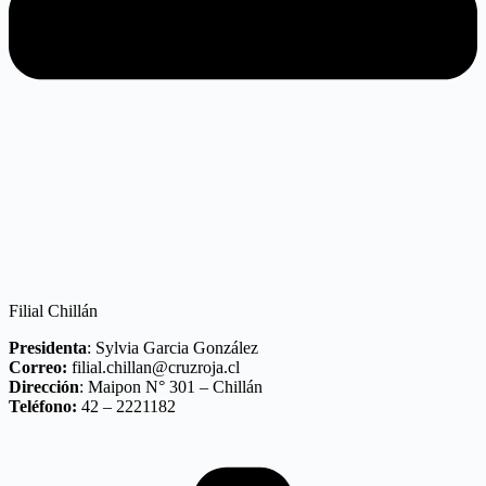
Filial Chillán
Presidenta
: Sylvia Garcia González
Correo:
filial.chillan@cruzroja.cl
Dirección
: Maipon N° 301 – Chillán
Teléfono:
42 – 2221182