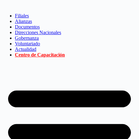
Saltar
al
Filiales
contenido
Alianzas
Documentos
Direcciones Nacionales
Gobernanza
Voluntariado
Actualidad
Centro de Capacitación