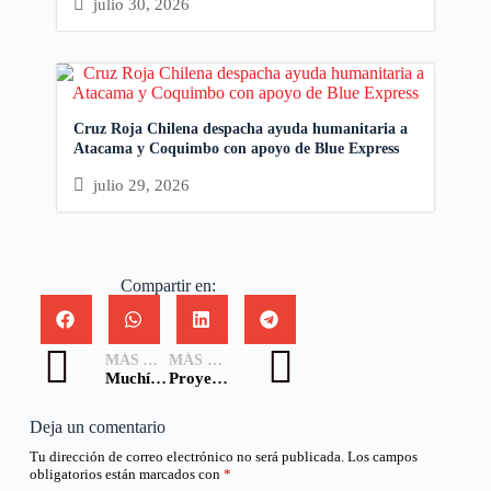
julio 30, 2026
Cruz Roja Chilena despacha ayuda humanitaria a
Atacama y Coquimbo con apoyo de Blue Express
julio 29, 2026
Compartir en:
MÁS ANTIGUA
MÁS NUEVA
Muchísimas Gracias a los Voluntarios por la labor realizada en el Plebiscito Constitucional
Proyecto de Reducción de Riesgos realizo su último despliegue en la región de O’Higgins
Deja un comentario
Tu dirección de correo electrónico no será publicada.
Los campos
obligatorios están marcados con
*