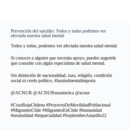
Prevención del suicidio: Todos y todas podemos ver
afectada nuestra salud mental
Todos y todas, podemos ver afectada nuestra salud mental.
Si conoces a alguien que necesita apoyo, puedes sugerirle
que consulte con algún especialista de salud mental.
Sin distinción de nacionalidad, raza, religión, condición
social ni credo político, #lasaludmentalimporta
@ACNUR @ACNURsuramerica @acnur
#CruzRojaChilena #ProyectoDeMovilidadPoblacional
#MigrantesChile #MigrantesEnChile #humanidad
#neutralidad #imparcialidad
#SeptiembreAmarillo22