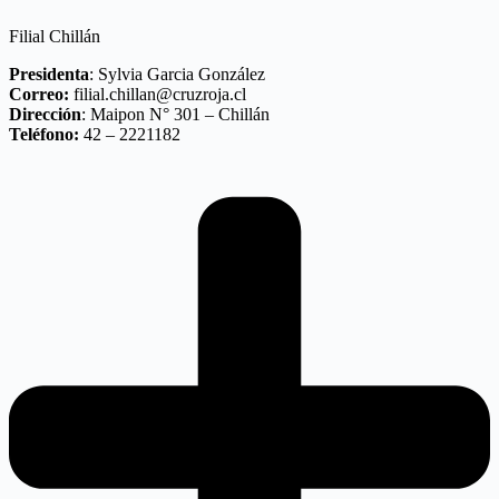
Filial Chillán
Presidenta
: Sylvia Garcia González
Correo:
filial.chillan@cruzroja.cl
Dirección
: Maipon N° 301 – Chillán
Teléfono:
42 – 2221182