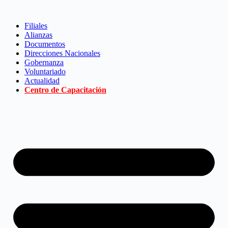
Saltar
al
Filiales
contenido
Alianzas
Documentos
Direcciones Nacionales
Gobernanza
Voluntariado
Actualidad
Centro de Capacitación