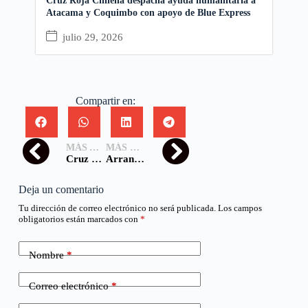
Cruz Roja Chilena despacha ayuda humanitaria a
Atacama y Coquimbo con apoyo de Blue Express
julio 29, 2026
Compartir en:
MÁS ANTIGUA
MÁS NUEVA
Cruz Roja Chilena y la Dirección Meteorológica de Chile firman acuerdo para enfrentar emergencias climáticas
Arrancó en Chile el Taller YABC: Jóvenes como Agentes de Cambio Conductual
Deja un comentario
Tu dirección de correo electrónico no será publicada.
Los campos
obligatorios están marcados con
*
Nombre
*
Correo electrónico
*