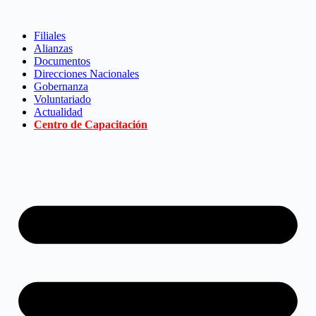
Saltar
al
Filiales
contenido
Alianzas
Documentos
Direcciones Nacionales
Gobernanza
Voluntariado
Actualidad
Centro de Capacitación