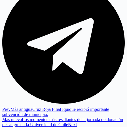
Prev
Más antigua
Cruz Roja Filial Iquique recibió importante
subvención de municipio.
Más nueva
Los momentos más resaltantes de la jornada de donación
de sangre en la Universidad de Chile
Next