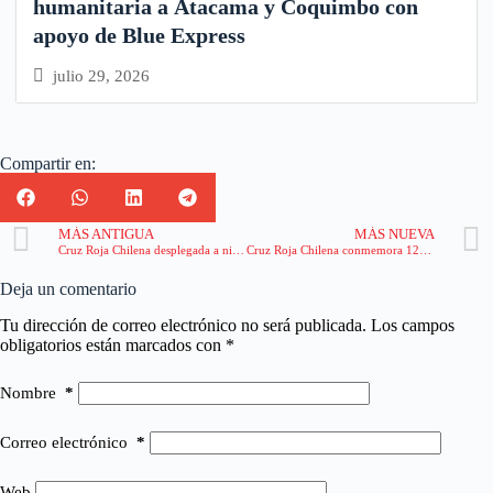
humanitaria a Atacama y Coquimbo con
apoyo de Blue Express
julio 29, 2026
Compartir en:
MÁS ANTIGUA
MÁS NUEVA
Cruz Roja Chilena desplegada a nivel nacional durante la segunda vuelta de las elecciones presidenciales
Cruz Roja Chilena conmemora 122 años de labor humanitaria junto a autoridades, empresas y aliados estratégicos
Deja un comentario
Tu dirección de correo electrónico no será publicada.
Los campos
obligatorios están marcados con
*
Nombre
*
Correo electrónico
*
Web