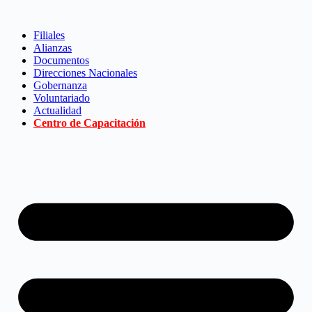
Saltar
al
Filiales
contenido
Alianzas
Documentos
Direcciones Nacionales
Gobernanza
Voluntariado
Actualidad
Centro de Capacitación