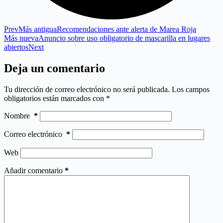
Prev
Más antigua
Recomendaciones ante alerta de Marea Roja
Más nueva
Anuncio sobre uso obligatorio de mascarilla en lugares
abiertos
Next
Deja un comentario
Tu dirección de correo electrónico no será publicada.
Los campos
obligatorios están marcados con
*
Nombre
*
Correo electrónico
*
Web
Añadir comentario
*