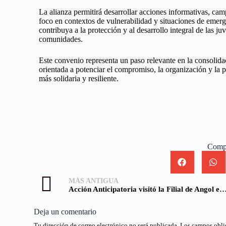
La alianza permitirá desarrollar acciones informativas, camp
foco en contextos de vulnerabilidad y situaciones de emer
contribuya a la protección y al desarrollo integral de las j
comunidades.
Este convenio representa un paso relevante en la consolida
orientada a potenciar el compromiso, la organización y la p
más solidaria y resiliente.
Compa
MÁS ANTIGUA
Acción Anticipatoria visitó la Filial de Angol en el marco de los incendi
Deja un comentario
Tu dirección de correo electrónico no será publicada.
Los campos obli