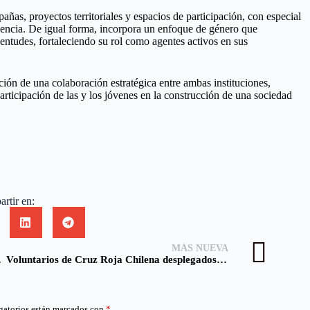
añas, proyectos territoriales y espacios de participación, con especial
gencia. De igual forma, incorpora un enfoque de género que
uventudes, fortaleciendo su rol como agentes activos en sus
ción de una colaboración estratégica entre ambas instituciones,
articipación de las y los jóvenes en la construcción de una sociedad
rtir en:
MÁS NUEVA
os forestales
Voluntarios de Cruz Roja Chilena desplegados en las zonas de emergencia humanitaria
gatorios están marcados con
*