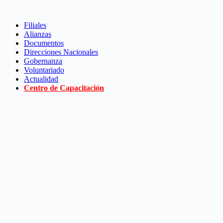
Saltar
al
Filiales
contenido
Alianzas
Documentos
Direcciones Nacionales
Gobernanza
Voluntariado
Actualidad
Centro de Capacitación