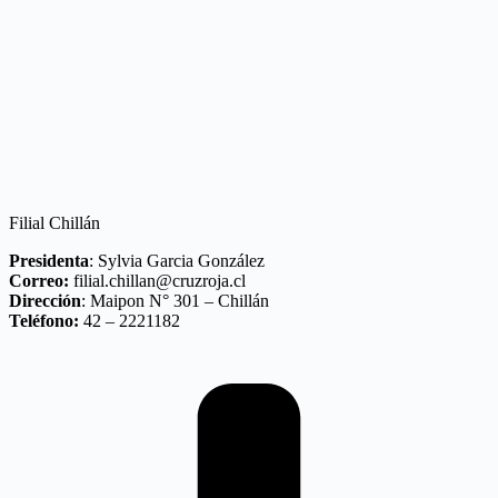
Filial Chillán
Presidenta
: Sylvia Garcia González
Correo:
filial.chillan@cruzroja.cl
Dirección
: Maipon N° 301 – Chillán
Teléfono:
42 – 2221182