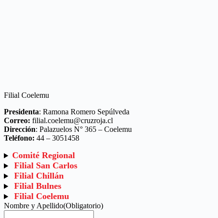
Filial Coelemu
Presidenta
: Ramona Romero Sepúlveda
Correo:
filial.coelemu@cruzroja.cl
Dirección
: Palazuelos N° 365 – Coelemu
Teléfono:
44 – 3051458
Comité Regional
Filial San Carlos
Filial Chillán
Filial Bulnes
Filial Coelemu
Nombre y Apellido
(Obligatorio)