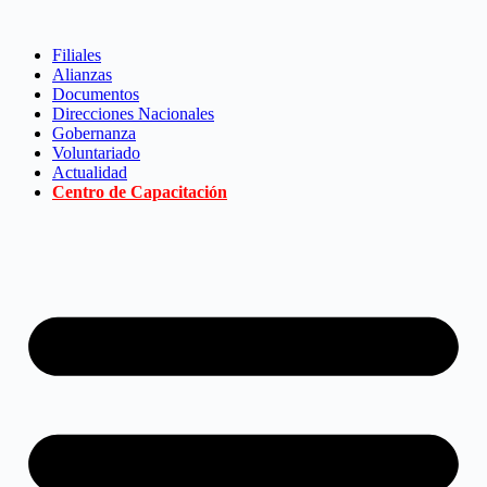
Saltar
al
Filiales
contenido
Alianzas
Documentos
Direcciones Nacionales
Gobernanza
Voluntariado
Actualidad
Centro de Capacitación