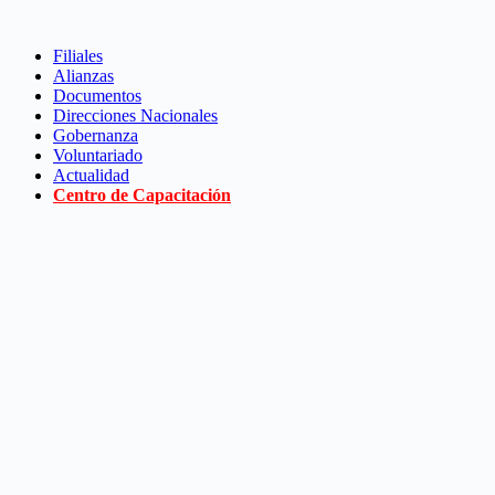
Saltar
al
Filiales
contenido
Alianzas
Documentos
Direcciones Nacionales
Gobernanza
Voluntariado
Actualidad
Centro de Capacitación